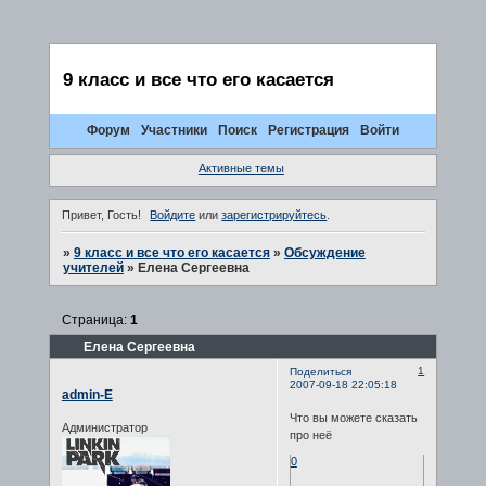
9 класс и все что его касается
Форум
Участники
Поиск
Регистрация
Войти
Активные темы
Привет, Гость!
Войдите
или
зарегистрируйтесь
.
»
9 класс и все что его касается
»
Обсуждение
учителей
»
Елена Сергеевна
Страница:
1
Елена Сергеевна
1
Поделиться
2007-09-18 22:05:18
admin-E
Что вы можете сказать
Администратор
про неё
0