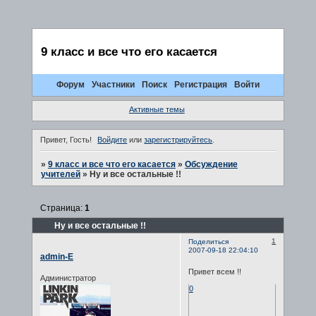
9 класс и все что его касается
Форум
Участники
Поиск
Регистрация
Войти
Активные темы
Привет, Гость!
Войдите
или
зарегистрируйтесь
.
»
9 класс и все что его касается
»
Обсуждение
учителей
»
Ну и все остальные !!
Страница:
1
Ну и все остальные !!
1
Поделиться
2007-09-18 22:04:10
admin-E
Привет всем !!
Администратор
0