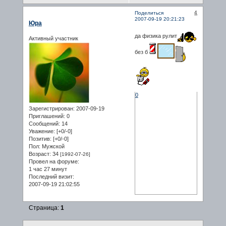
4
Поделиться
2007-09-19 20:21:23
Юра
да физика рулит
Активный участник
без б
0
Зарегистрирован
: 2007-09-19
Приглашений:
0
Сообщений:
14
Уважение:
[+0/-0]
Позитив:
[+0/-0]
Пол:
Мужской
Возраст:
34
[1992-07-26]
Провел на форуме:
1 час 27 минут
Последний визит:
2007-09-19 21:02:55
Страница:
1