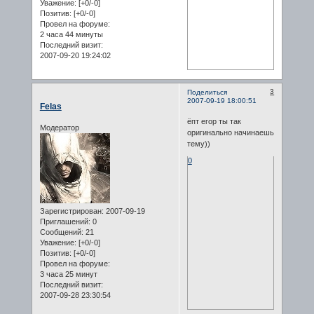
Уважение:
[+0/-0]
Позитив:
[+0/-0]
Провел на форуме:
2 часа 44 минуты
Последний визит:
2007-09-20 19:24:02
3
Поделиться
2007-09-19 18:00:51
Felas
ёпт егор ты так
Модератор
оригинально начинаешь
тему))
0
Зарегистрирован
: 2007-09-19
Приглашений:
0
Сообщений:
21
Уважение:
[+0/-0]
Позитив:
[+0/-0]
Провел на форуме:
3 часа 25 минут
Последний визит:
2007-09-28 23:30:54