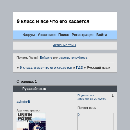
9 класс и все что его касается
Форум
Участники
Поиск
Регистрация
Войти
Активные темы
Привет, Гость!
Войдите
или
зарегистрируйтесь
.
»
9 класс и все что его касается
»
ГДЗ
»
Русский язык
Страница:
1
Русский язык
1
Поделиться
2007-09-18 22:02:49
admin-E
Привет всем !!
Администратор
0