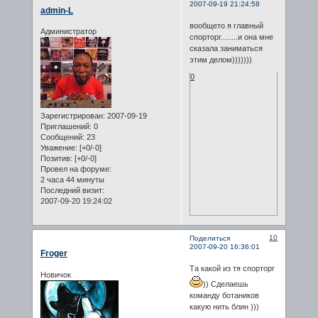
2007-09-19 21:24:58
admin-L
вообщето я главный
Администратор
спорторг........и она мне
сказала заниматься
этим делом)))))))
0
Зарегистрирован
: 2007-09-19
Приглашений:
0
Сообщений:
23
Уважение:
[+0/-0]
Позитив:
[+0/-0]
Провел на форуме:
2 часа 44 минуты
Последний визит:
2007-09-20 19:24:02
10
Поделиться
2007-09-20 16:36:01
Froger
Та какой из тя спорторг
Новичок
)) Сделаешь
команду ботаников
какую нить блин )))