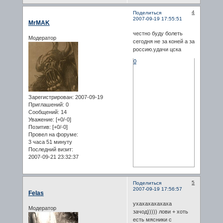
4
Поделиться
2007-09-19 17:55:51
MrMAK
честно буду болеть
Модератор
сегодня не за коней а за
россию.удачи цска
0
Зарегистрирован
: 2007-09-19
Приглашений:
0
Сообщений:
14
Уважение:
[+0/-0]
Позитив:
[+0/-0]
Провел на форуме:
3 часа 51 минуту
Последний визит:
2007-09-21 23:32:37
5
Поделиться
2007-09-19 17:56:57
Felas
ухахахахахаха
Модератор
зачод))))) лови + хоть
есть мясники с