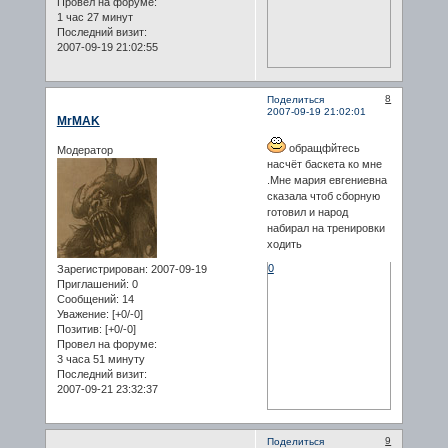
Провел на форуме:
1 час 27 минут
Последний визит:
2007-09-19 21:02:55
8
Поделиться
2007-09-19 21:02:01
MrMAK
обращфйтесь
Модератор
насчёт баскета ко мне
.Мне мария евгениевна
сказала чтоб сборную
готовил и народ
набирал на тренировки
ходить
0
Зарегистрирован
: 2007-09-19
Приглашений:
0
Сообщений:
14
Уважение:
[+0/-0]
Позитив:
[+0/-0]
Провел на форуме:
3 часа 51 минуту
Последний визит:
2007-09-21 23:32:37
9
Поделиться