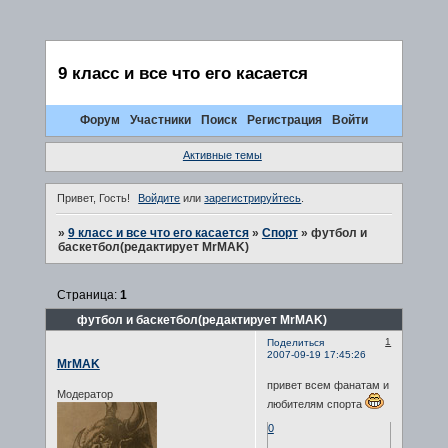
9 класс и все что его касается
Форум
Участники
Поиск
Регистрация
Войти
Активные темы
Привет, Гость!
Войдите
или
зарегистрируйтесь
.
»
9 класс и все что его касается
»
Спорт
»
футбол и
баскетбол(редактирует MrMAK)
Страница:
1
футбол и баскетбол(редактирует MrMAK)
1
Поделиться
2007-09-19 17:45:26
MrMAK
привет всем фанатам и
Модератор
любителям спорта
0