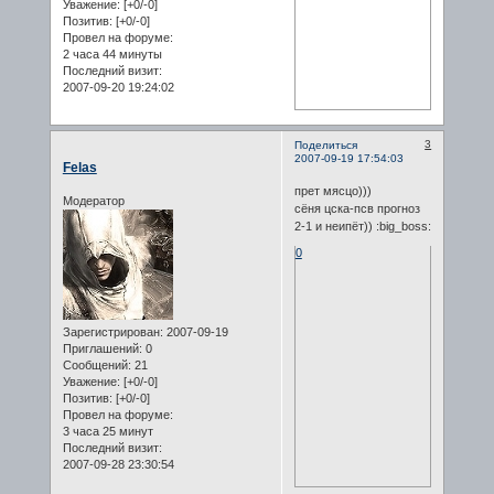
Уважение:
[+0/-0]
Позитив:
[+0/-0]
Провел на форуме:
2 часа 44 минуты
Последний визит:
2007-09-20 19:24:02
3
Поделиться
2007-09-19 17:54:03
Felas
прет мясцо)))
Модератор
сёня цска-псв прогноз
2-1 и неипёт)) :big_boss:
0
Зарегистрирован
: 2007-09-19
Приглашений:
0
Сообщений:
21
Уважение:
[+0/-0]
Позитив:
[+0/-0]
Провел на форуме:
3 часа 25 минут
Последний визит:
2007-09-28 23:30:54