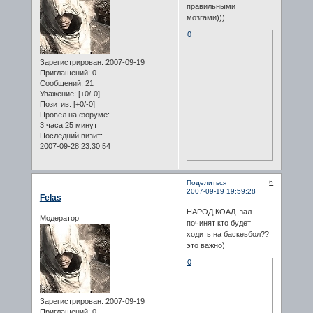
правильными
мозгами)))
0
Зарегистрирован
: 2007-09-19
Приглашений:
0
Сообщений:
21
Уважение:
[+0/-0]
Позитив:
[+0/-0]
Провел на форуме:
3 часа 25 минут
Последний визит:
2007-09-28 23:30:54
6
Поделиться
2007-09-19 19:59:28
Felas
НАРОД КОАД зал
Модератор
починят кто будет
ходить на баскеьбол??
это важно)
0
Зарегистрирован
: 2007-09-19
Приглашений:
0