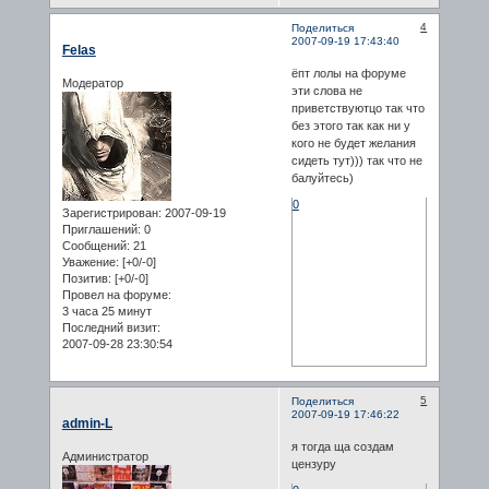
4
Поделиться
2007-09-19 17:43:40
Felas
ёпт лолы на форуме
Модератор
эти слова не
приветствуютцо так что
без этого так как ни у
кого не будет желания
сидеть тут))) так что не
балуйтесь)
0
Зарегистрирован
: 2007-09-19
Приглашений:
0
Сообщений:
21
Уважение:
[+0/-0]
Позитив:
[+0/-0]
Провел на форуме:
3 часа 25 минут
Последний визит:
2007-09-28 23:30:54
5
Поделиться
2007-09-19 17:46:22
admin-L
я тогда ща создам
Администратор
цензуру