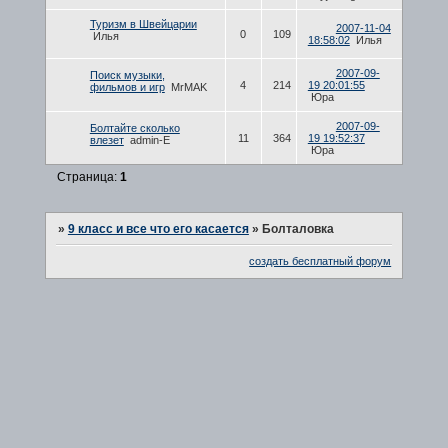
Туризм в Швейцарии
2007-11-04
0
109
Илья
18:58:02
Илья
2007-09-
Поиск музыки,
4
214
19 20:01:55
фильмов и игр
MrMAK
Юра
2007-09-
Болтайте сколько
11
364
19 19:52:37
влезет
admin-E
Юра
Страница:
1
»
9 класс и все что его касается
»
Болталовка
создать бесплатный форум