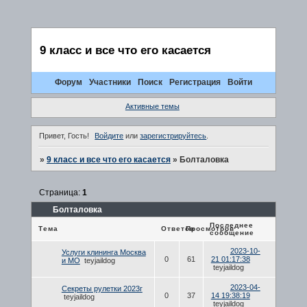
9 класс и все что его касается
Форум
Участники
Поиск
Регистрация
Войти
Активные темы
Привет, Гость!
Войдите
или
зарегистрируйтесь
.
»
9 класс и все что его касается
»
Болталовка
Страница:
1
Болталовка
Последнее
Тема
Ответов
Просмотров
сообщение
2023-10-
Услуги клининга Москва
0
61
21 01:17:38
и МО
teyjaildog
teyjaildog
2023-04-
Секреты рулетки 2023г
0
37
14 19:38:19
teyjaildog
teyjaildog