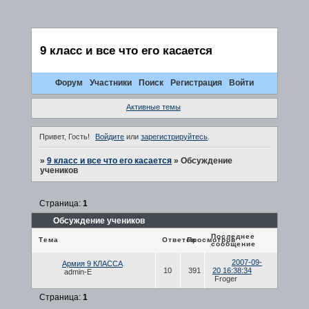
9 класс и все что его касается
Форум
Участники
Поиск
Регистрация
Войти
Активные темы
Привет, Гость!
Войдите
или
зарегистрируйтесь
.
»
9 класс и все что его касается
»
Обсуждение
учеников
Страница:
1
Обсуждение учеников
Последнее
Тема
Ответов
Просмотров
сообщение
2007-09-
Армия 9 КЛАССА
10
391
20 16:38:34
admin-E
Froger
Страница:
1